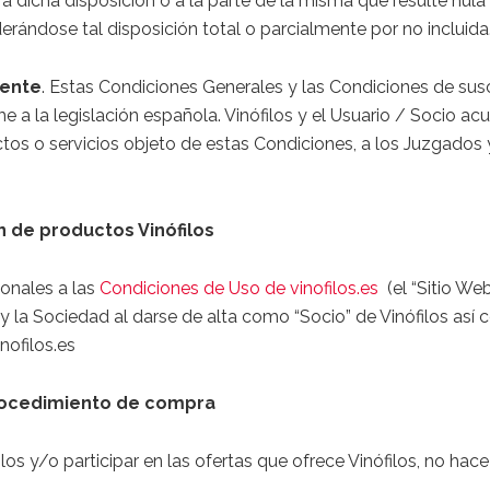
rá a dicha disposición o a la parte de la misma que resulte nula
rándose tal disposición total o parcialmente por no incluida
tente
. Estas Condiciones Generales y las Condiciones de susc
me a la legislación española. Vinófilos y el Usuario / Socio a
ctos o servicios objeto de estas Condiciones, a los Juzgados
 de productos Vinófilos
ionales a las
Condiciones de Uso de vinofilos.es
(el “Sitio We
o y la Sociedad al darse de alta como “Socio” de Vinófilos así
nofilos.es
procedimiento de compra
s y/o participar en las ofertas que ofrece Vinófilos, no hace f