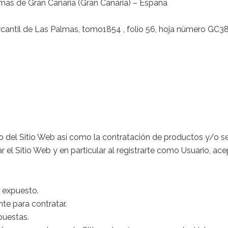
mas de Gran Canaria (Gran Canaria) – España
ercantil de Las Palmas, tomo1854 , folio 56, hoja número GC3
o del Sitio Web así como la contratación de productos y/o se
r el Sitio Web y en particular al registrarte como Usuario, a
 expuesto.
te para contratar.
puestas.