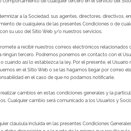
s o comportamiento de cualquier tercero en el servicio del Siti
emnizar a la Sociedad, sus agentes, directores, directivos, e
miento de cualquiera de las presentes Condiciones o de cual
on su uso del Sitio Web y/o nuestros servicios.
romete a recibir nuestros correos electrónicos relacionados co
 a ningún tercero. Podremos ponernos en contacto con el Usua
, o cuando así lo establezca la ley. Por el presente, el Usuari
uemos en el Sitio Web o se las hagamos llegar por correo ele
nsabilidad en el caso de que no podamos notificarle.
ealizar cambios en estas condiciones generales y la particula
ios. Cualquier cambio será comunicado a los Usuarios y Socio
lquier cláusula incluida en las presentes Condiciones General