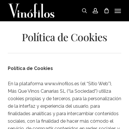
Skip
Menu
to
search
account
main
content
Política de Cookies
Política de Cookies
En la plataforma www.vinofilos.es (el “Sitio Web”),
Más Que Vinos Canarias SL (“la Sociedad”) utiliza
cookies propias y de terceros, para la personalización
de la interfaz y experiencia del usuario, para
finalidades analíticas y para intercambiar contenidos
sociales, con la finalidad de hacer más cómodo el
servicio, de compartir contenidos en redes sociales y