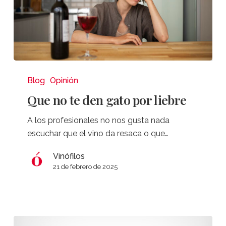
Que
no
Blog
Opinión
te
Que no te den gato por liebre
den
gato
A los profesionales no nos gusta nada
por
escuchar que el vino da resaca o que…
liebre
Vinófilos
21 de febrero de 2025