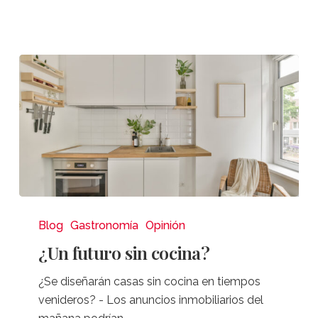
¿Un
futuro
Blog
Gastronomía
Opinión
sin
¿Un futuro sin cocina?
cocina?
¿Se diseñarán casas sin cocina en tiempos
venideros? - Los anuncios inmobiliarios del