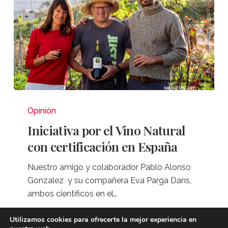
Iniciativa
por
Opinión
el
Iniciativa por el Vino Natural
Vino
con certificación en España
Natural
con
Nuestro amigo y colaborador Pablo Alonso
certificación
Gonzalez y su compañera Eva Parga Dans,
en
ambos científicos en el…
España
Vinófilos
Utilizamos cookies para ofrecerte la mejor experiencia en
3 de mayo de 2020