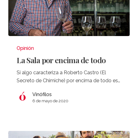
La
Sala
Opinión
por
La Sala por encima de todo
encima
de
Si algo caracteriza a Roberto Castro (El
todo
Secreto de Chimiche) por encima de todo es…
Vinófilos
6 de mayo de 2020