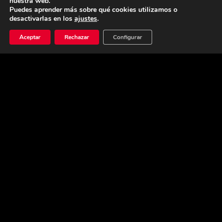
nuestra web.
Puedes aprender más sobre qué cookies utilizamos o
desactivarlas en los
ajustes
.
Aceptar
Rechazar
Configurar
Vocación
y
Opinión
servicio
Vocación y servicio
Esteban García Silvero (Mogán, 7 de Mayo de
1989) es actualmente sumiller del restaurante