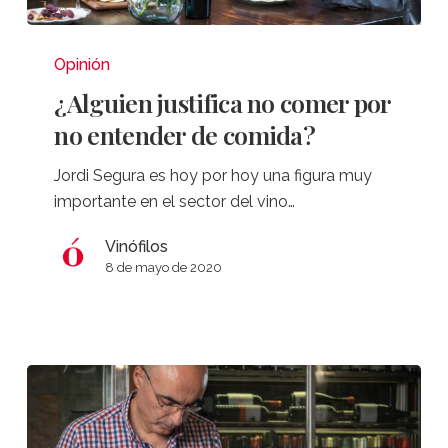
¿Alguien
justifica
Opinión
no
¿Alguien justifica no comer por
comer
no entender de comida?
por
no
Jordi Segura es hoy por hoy una figura muy
entender
importante en el sector del vino…
de
comida?
Vinófilos
8 de mayo de 2020