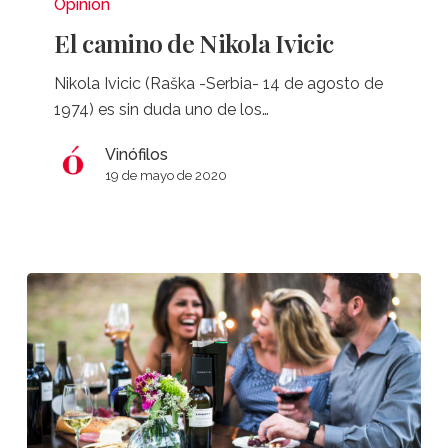
camino
Opinión
de
El camino de Nikola Ivicic
Nikola
Ivicic
Nikola Ivicic (Raška -Serbia- 14 de agosto de
1974) es sin duda uno de los…
Vinófilos
19 de mayo de 2020