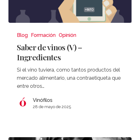
Saber
de
Blog
Formación
Opinión
vinos
Saber de vinos (V) –
(V)
Ingredientes
–
Ingredientes
Si el vino tuviera, como tantos productos del
mercado alimentario, una contraetiqueta que
entre otros…
Vinófilos
28 de mayo de 2025