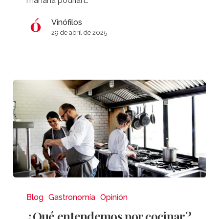
mañana podrían…
Vinófilos
29 de abril de 2025
¿Qué
entendemos
Blog
Gastronomía
Opinión
por
¿Qué entendemos por cocinar?