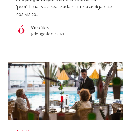
"penúltima" vez, realizada por una amiga que
nos visitó…
Vinófilos
5 de agosto de 2020
El