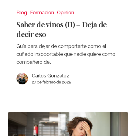
Saber
de
Blog
Formación
Opinión
vinos
Saber de vinos (II) – Deja de
(II)
decir eso
–
Deja
Guía para dejar de comportarte como el
de
cuñado insoportable que nadie quiere como
decir
compañero de…
eso
Carlos González
27 de febrero de 2025