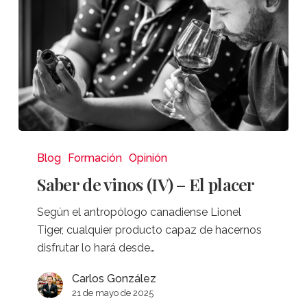
Saber
de
Blog
Formación
Opinión
vinos
Saber de vinos (IV) – El placer
(IV)
–
Según el antropólogo canadiense Lionel
El
Tiger, cualquier producto capaz de hacernos
placer
disfrutar lo hará desde…
Carlos González
21 de mayo de 2025