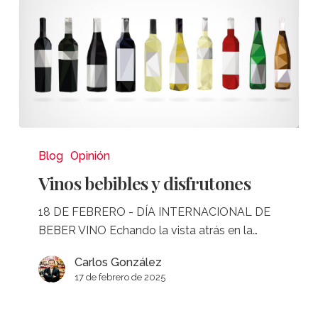
Vinos
bebibles
Blog
Opinión
y
Vinos bebibles y disfrutones
disfrutones
18 DE FEBRERO - DÍA INTERNACIONAL DE
BEBER VINO Echando la vista atrás en la…
Carlos González
17 de febrero de 2025