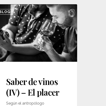
r
BLOG
s
er
Saber de vinos
(IV) – El placer
Según el antropólogo