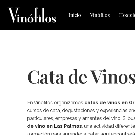
Skip
to
Inicio
Vinófilos
Hostel
main
content
Cata de Vino
En Vinófilos organizamos
catas de vinos en G
cursos de cata, degustaciones y experiencias en
particulares, empresas y amantes del vino. Si b
de vino en Las Palmas
, una actividad diferent
formación para aprender a catar, aquí encontrar