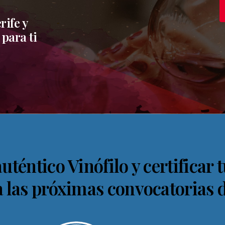
rife y
para ti
auténtico Vinófilo y certificar
a las próximas convocatorias