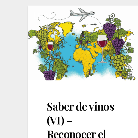
Saber
BLOG
de
vinos
(VI)
–
Reconocer
el
origen
Saber de vinos
(VI) –
Reconocer el