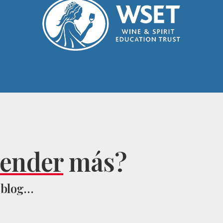
render
más?
 blog…