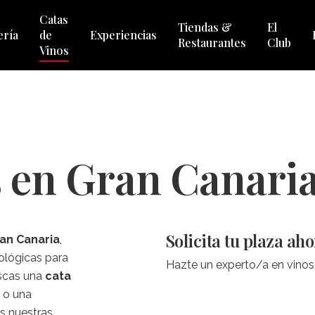
Catas
Tiendas &
El
ería
de
Experiencias
Restaurantes
Club
Vinos
s en Gran Canari
Solicita tu plaza ah
ran Canaria
,
ológicas para
Hazte un experto/a en vinos
uscas una
cata
e o una
ás nuestras