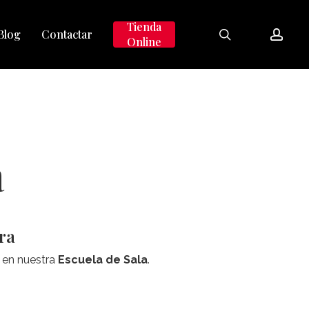
search
accou
Tienda
Blog
Contactar
Online
a
ora
 en nuestra
Escuela de Sala
.