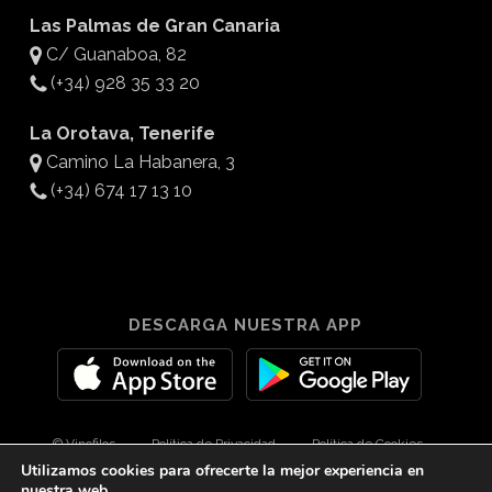
Las Palmas de Gran Canaria
C/ Guanaboa, 82
(+34) 928 35 33 20
La Orotava, Tenerife
Camino La Habanera, 3
(+34) 674 17 13 10
DESCARGA NUESTRA APP
© Vinofilos
Política de Privacidad
Política de Cookies
Utilizamos cookies para ofrecerte la mejor experiencia en
Aviso Legal
Diseño por 3Com Maketing
nuestra web.