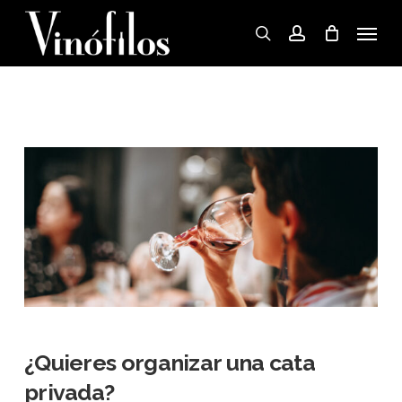
Skip
Menu
to
search
account
main
content
¿Quieres organizar una cata
privada?