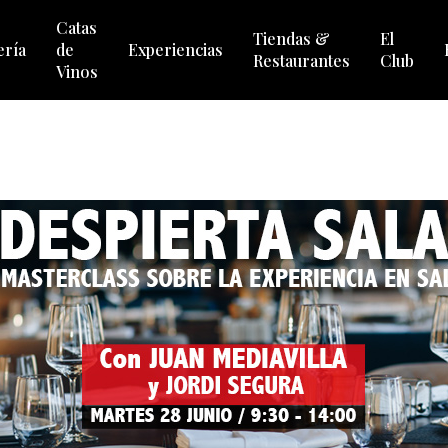
Catas
Tiendas &
El
ería
de
Experiencias
Restaurantes
Club
Vinos