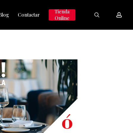
search
accou
Tienda
Blog
Contactar
Online