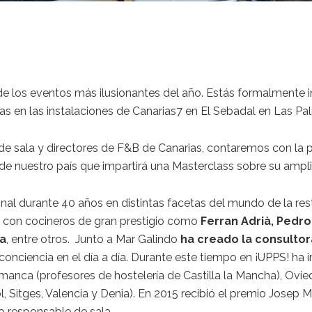
e los eventos más ilusionantes del año. Estás formalmente in
ras en las instalaciones de Canarias7 en El Sebadal en Las Pa
 de sala y directores de F&B de Canarias, contaremos con la 
 de nuestro país que impartirá una Masterclass sobre su ampli
onal durante 40 años en distintas facetas del mundo de la re
e con cocineros de gran prestigio como
Ferran Adrià, Pedro
da
, entre otros. Junto a Mar Galindo
ha creado la consultor
onciencia en el día a día. Durante este tiempo en ¡UPPS! ha 
manca (profesores de hostelería de Castilla la Mancha), Ovie
ol, Sitges, Valencia y Denia). En 2015 recibió el premio Jose
o responsable de sala.