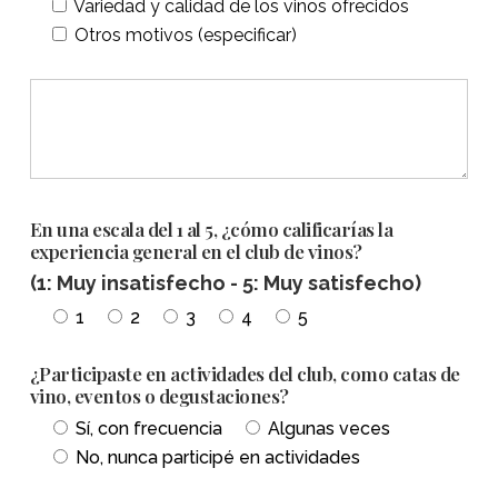
Variedad y calidad de los vinos ofrecidos
Otros motivos (especificar)
En una escala del 1 al 5, ¿cómo calificarías la
experiencia general en el club de vinos?
(1: Muy insatisfecho - 5: Muy satisfecho)
1
2
3
4
5
¿Participaste en actividades del club, como catas de
vino, eventos o degustaciones?
Sí, con frecuencia
Algunas veces
No, nunca participé en actividades