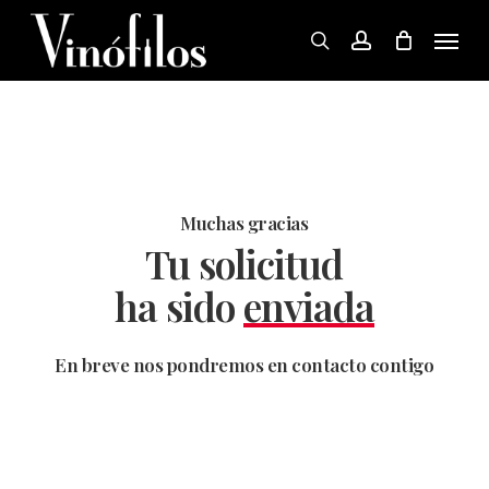
Skip
Menu
to
search
account
main
content
Muchas gracias
Tu solicitud
ha sido
enviada
En breve nos pondremos en contacto contigo