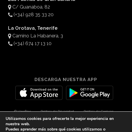
C/ Guanaboa, 82
(+34) 928 35 33 20
La Orotava, Tenerife
Camino La Habanera, 3
(+34) 674 17 13 10
DESCARGA NUESTRA APP
© Vinofilos
Política de Privacidad
Política de Cookies
Utilizamos cookies para ofrecerte la mejor experiencia en
Aviso Legal
Diseño por 3Com Maketing
nuestra web.
Puedes aprender más sobre qué cookies utilizamos o