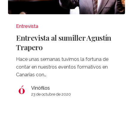
Entrevista
al
Entrevista
sumiller
Entrevista al sumiller Agustín
Agustín
Trapero
Trapero
Hace unas semanas tuvimos la fortuna de
contar en nuestros eventos formativos en
Canarias con…
Vinófilos
23 de octubre de 2020