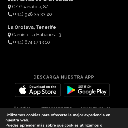
C/ Guanaboa, 82
(+34) 928 35 33 20
La Orotava, Tenerife
Camino La Habanera, 3
(+34) 674 17 13 10
DESCARGA NUESTRA APP
© Vinofilos
Política de Privacidad
Política de Cookies
Utilizamos cookies para ofrecerte la mejor experiencia en
Aviso Legal
Diseño por 3Com Maketing
nuestra web.
Puedes aprender más sobre qué cookies utilizamos o