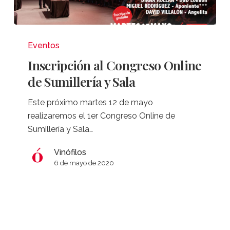
Inscripción
al
Eventos
Congreso
Inscripción al Congreso Online
Online
de Sumillería y Sala
de
Sumillería
Este próximo martes 12 de mayo
y
realizaremos el 1er Congreso Online de
Sala
Sumillería y Sala…
Vinófilos
6 de mayo de 2020