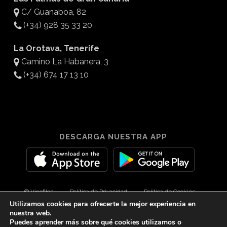
C/ Guanaboa, 82
(+34) 928 35 33 20
La Orotava, Tenerife
Camino La Habanera, 3
(+34) 674 17 13 10
DESCARGA NUESTRA APP
© Vinofilos
Política de Privacidad
Política de Cookies
Utilizamos cookies para ofrecerte la mejor experiencia en
Aviso Legal
Diseño por 3Com Maketing
nuestra web.
Puedes aprender más sobre qué cookies utilizamos o