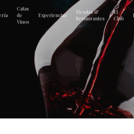
Catas
Tiendas &
El
ería
de
Experiencias
Restaurantes
Club
Vinos