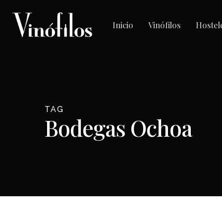
Skip
to
Inicio
Vinófilos
Hostel
main
content
TAG
Bodegas Ochoa