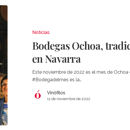
Bodegas
Ochoa,
tradición
e
Noticias
innovación
Bodegas Ochoa, tradic
en
Navarra
en Navarra
Este noviembre de 2022 es el mes de Ochoa e
#Bodegadelmes es la…
Vinófilos
11 de noviembre de 2022