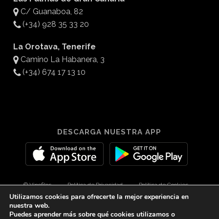
C/ Guanaboa, 82
(+34) 928 35 33 20
La Orotava, Tenerife
Camino La Habanera, 3
(+34) 674 17 13 10
DESCARGA NUESTRA APP
© Vinofilos
Política de Privacidad
Política de Cookies
Utilizamos cookies para ofrecerte la mejor experiencia en
Aviso Legal
Diseño por 3Com Maketing
nuestra web.
Puedes aprender más sobre qué cookies utilizamos o