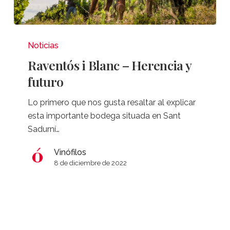
Raventós
i
Noticias
Blanc
Raventós i Blanc – Herencia y
–
futuro
Herencia
y
Lo primero que nos gusta resaltar al explicar
futuro
esta importante bodega situada en Sant
Sadurní…
Vinófilos
8 de diciembre de 2022