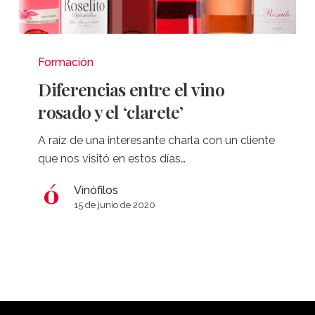
Diferencias
entre
Formación
el
Diferencias entre el vino
vino
rosado y el ‘clarete’
rosado
y
A raíz de una interesante charla con un cliente
el
que nos visitó en estos días…
‘clarete’
Vinófilos
15 de junio de 2020