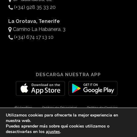
(+34) 928 35 33 20
La Orotava, Tenerife
Camino La Habanera, 3
(+34) 674 17 13 10
DESCARGA NUESTRA APP
© Vinofilos
Política de Privacidad
Política de Cookies
Utilizamos cookies para ofrecerte la mejor experiencia en
Aviso Legal
Diseño por 3Com Maketing
nuestra web.
Puedes aprender más sobre qué cookies utilizamos o
desactivarlas en los
ajustes
.
twitter
facebook
youtube
instagram
spotify
tiktok