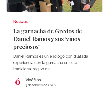
La
garnacha
Noticias
de
La garnacha de Gredos de
Gredos
Daniel Ramos y sus ‘vinos
de
preciosos’
Daniel
Ramos
Daniel Ramos es un enólogo con dilatada
y
experiencia con la garnacha en esta
sus
tradicional región de…
‘vinos
preciosos’
Vinófilos
3 de febrero de 2020