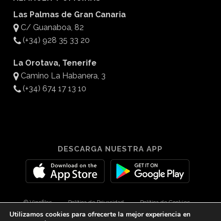
Las Palmas de Gran Canaria
C/ Guanaboa, 82
(+34) 928 35 33 20
La Orotava, Tenerife
Camino La Habanera, 3
(+34) 674 17 13 10
DESCARGA NUESTRA APP
© Vinofilos
Política de Privacidad
Política de Cookies
Utilizamos cookies para ofrecerte la mejor experiencia en
Aviso Legal
Diseño por 3Com Maketing