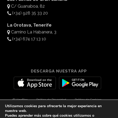
C/ Guanaboa, 82
(+34) 928 35 33 20
La Orotava, Tenerife
Camino La Habanera, 3
(+34) 674 17 13 10
DESCARGA NUESTRA APP
© Vinofilos
Política de Privacidad
Política de Cookies
Utilizamos cookies para ofrecerte la mejor experiencia en
Aviso Legal
Diseño por 3Com Maketing
nuestra web.
Puedes aprender más sobre qué cookies utilizamos o