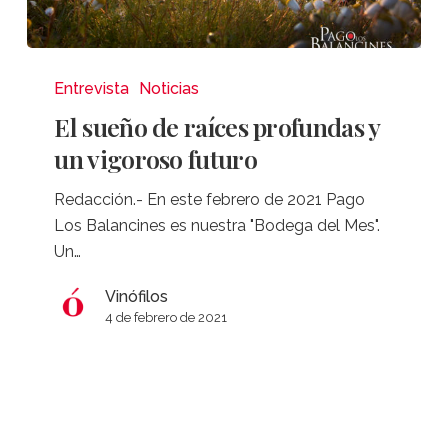
El
sueño
Entrevista
Noticias
de
El sueño de raíces profundas y
raíces
un vigoroso futuro
profundas
y
Redacción.- En este febrero de 2021 Pago
un
Los Balancines es nuestra "Bodega del Mes".
vigoroso
Un…
futuro
Vinófilos
4 de febrero de 2021