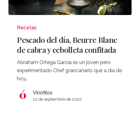
Pescado
del
Recetas
día,
Pescado del día, Beurre Blanc
Beurre
de cabra y cebolleta confitada
Blanc
de
Abraham Ortega García es un joven pero
cabra
experimentado Chef grancanario que a día de
y
hoy…
cebolleta
confitada
Vinófilos
10 de septiembre de 2020