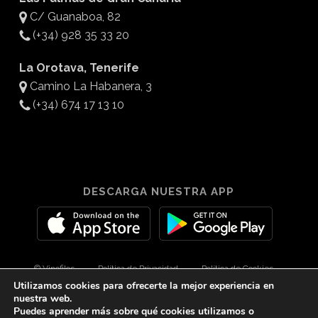
C/ Guanaboa, 82
(+34) 928 35 33 20
La Orotava, Tenerife
Camino La Habanera, 3
(+34) 674 17 13 10
DESCARGA NUESTRA APP
© Vinofilos
Política de Privacidad
Política de Cookies
Utilizamos cookies para ofrecerte la mejor experiencia en
Aviso Legal
Diseño por 3Com Maketing
nuestra web.
Puedes aprender más sobre qué cookies utilizamos o