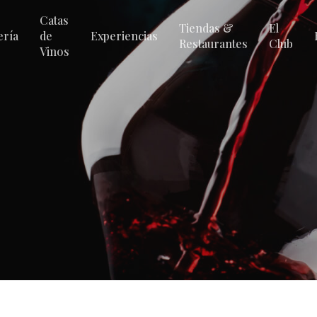
Catas
Tiendas &
El
ería
de
Experiencias
Restaurantes
Club
Vinos