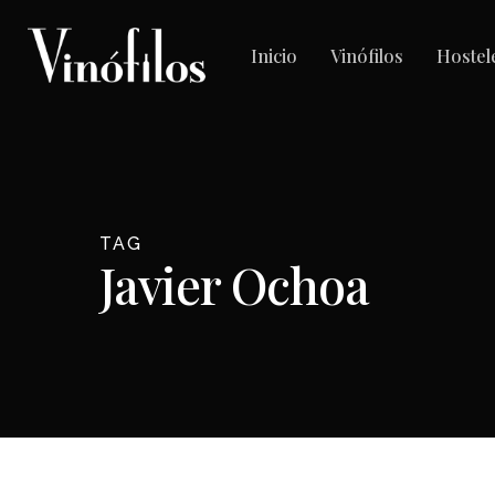
Skip
to
Inicio
Vinófilos
Hostel
main
content
TAG
Javier Ochoa