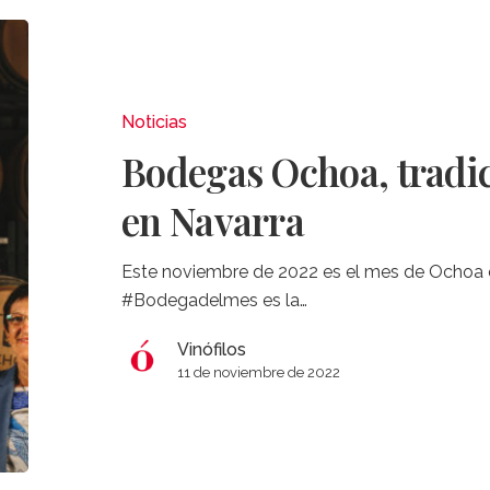
Bodegas
Ochoa,
tradición
e
Noticias
innovación
Bodegas Ochoa, tradic
en
Navarra
en Navarra
Este noviembre de 2022 es el mes de Ochoa e
#Bodegadelmes es la…
Vinófilos
11 de noviembre de 2022