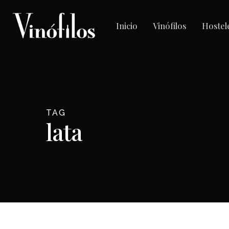
Skip
to
Inicio
Vinófilos
Hostel
main
content
TAG
lata