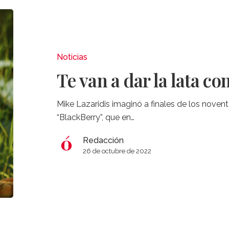
Te
van
a
dar
Noticias
la
Te van a dar la lata con
lata
con
Mike Lazaridis imaginó a finales de los noven
el
“BlackBerry”, que en…
vino
Redacción
26 de octubre de 2022