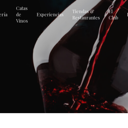
Catas
Tiendas &
El
ería
de
Experiencias
Restaurantes
Club
Vinos