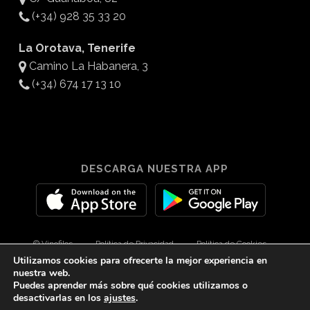
(+34) 928 35 33 20
La Orotava, Tenerife
Camino La Habanera, 3
(+34) 674 17 13 10
DESCARGA NUESTRA APP
© Vinofilos
Política de Privacidad
Política de Cookies
Utilizamos cookies para ofrecerte la mejor experiencia en
Aviso Legal
Diseño por 3Com Maketing
nuestra web.
Puedes aprender más sobre qué cookies utilizamos o
desactivarlas en los
ajustes
.
twitter
facebook
youtube
instagram
spotify
tiktok