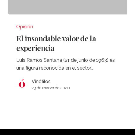
El
insondable
Opinión
valor
El insondable valor de la
de
experiencia
la
experiencia
Luis Ramos Santana (21 de junio de 1963) es
una figura reconocida en el sector…
Vinófilos
23 de marzo de 2020