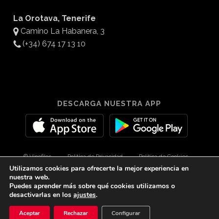
La Orotava, Tenerife
Camino La Habanera, 3
(+34) 674 17 13 10
DESCARGA NUESTRA APP
© Vinofilos
Política de Privacidad
Política de Cookies
Utilizamos cookies para ofrecerte la mejor experiencia en
Aviso Legal
Diseño por 3Com Maketing
nuestra web.
Puedes aprender más sobre qué cookies utilizamos o
desactivarlas en los
ajustes
.
twitter
facebook
youtube
instagram
spotify
tiktok
Aceptar
Rechazar
Configurar