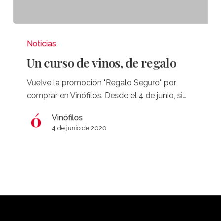
Un
curso
Noticias
de
Un curso de vinos, de regalo
vinos,
de
Vuelve la promoción "Regalo Seguro" por
regalo
comprar en Vinófilos. Desde el 4 de junio, si…
Vinófilos
4 de junio de 2020