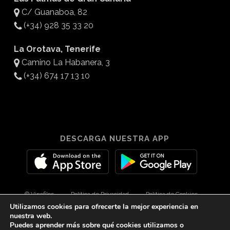
C/ Guanaboa, 82
(+34) 928 35 33 20
La Orotava, Tenerife
Camino La Habanera, 3
(+34) 674 17 13 10
DESCARGA NUESTRA APP
© Vinofilos
Política de Privacidad
Política de Cookies
Utilizamos cookies para ofrecerte la mejor experiencia en
Aviso Legal
Diseño por 3Com Maketing
nuestra web.
Puedes aprender más sobre qué cookies utilizamos o