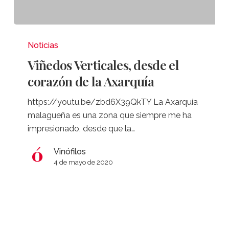
Viñedos
Verticales,
Noticias
desde
Viñedos Verticales, desde el
el
corazón de la Axarquía
corazón
de
https://youtu.be/zbd6X39QkTY La Axarquía
la
malagueña es una zona que siempre me ha
Axarquía
impresionado, desde que la…
Vinófilos
4 de mayo de 2020