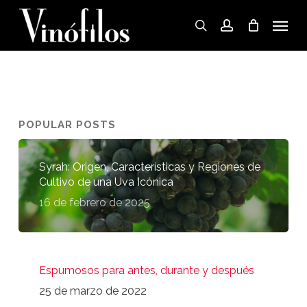
Skip
Menu
to
search
account
main
content
POPULAR POSTS
Syrah: Origen, Características y Regiones de
Cultivo de una Uva Icónica
16 de febrero de 2025
Espumosos para antes, durante y después
25 de marzo de 2022