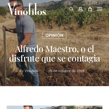
Skip
Menu
to
search
account
main
content
OPINIÓN
Alfredo Maestro, o el
disfrute que se contagia
By
Vinófilos
16 de octubre de 2018