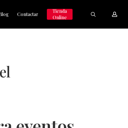
search
accou
Tienda
Blog
Contactar
Online
el
ra eventos