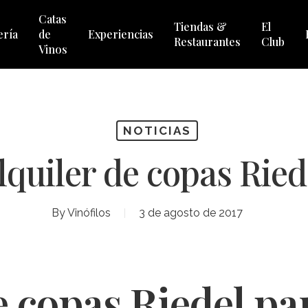
Catas
Tiendas &
El
ería
de
Experiencias
Restaurantes
Club
Vinos
NOTICIAS
lquiler de copas Ried
By
Vinófilos
3 de agosto de 2017
e copas Riedel pa