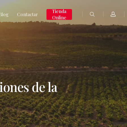
search
accoun
Tienda
Blog
Contactar
Online
iones de la