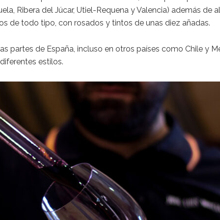
a, Ribera del Júcar, Utiel-Requena y Valencia) además de al
os de todo tipo, con rosados y tintos de unas diez añadas.
as partes de España, incluso en otros países como Chile y Mé
iferentes estilos.