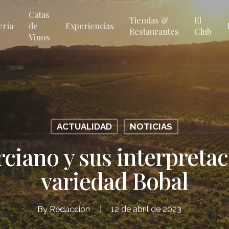
Catas
Tiendas &
El
ería
de
Experiencias
Restaurantes
Club
Vinos
ACTUALIDAD
NOTICIAS
iano y sus interpretac
variedad Bobal
By
Redacción
12 de abril de 2023