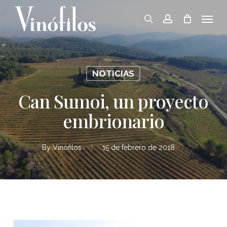
Skip
Menu
to
search
account
main
content
NOTICIAS
Can Sumoi, un proyecto
embrionario
By
Vinófilos
15 de febrero de 2018