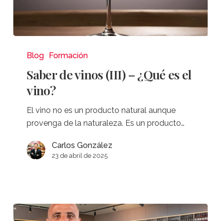
Saber
de
Blog
Formación
vinos
Saber de vinos (III) – ¿Qué es el
(III)
vino?
–
¿Qué
El vino no es un producto natural aunque
es
provenga de la naturaleza. Es un producto…
el
vino?
Carlos González
23 de abril de 2025