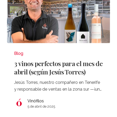
3
vinos
Blog
perfectos
3 vinos perfectos para el mes de
para
abril (según Jesús Torres)
el
mes
Jesús Torres, nuestro compañero en Tenerife
de
y responsable de ventas en la zona sur —¡un…
abril
(según
Vinófilos
5 de abril de 2025
Jesús
Torres)