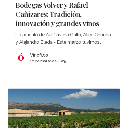
y
Bodegas Volver y Rafael
Rafael
Cañizares: Tradición,
Cañizares:
innovación y grandes vinos
Tradición,
innovación
Un artículo de Aia Cristina Gallo, Alieé Chouha
y
y Alejandro Bleda - Este marzo tuvimos…
grandes
vinos
Vinófilos
10 de marzo de 2025