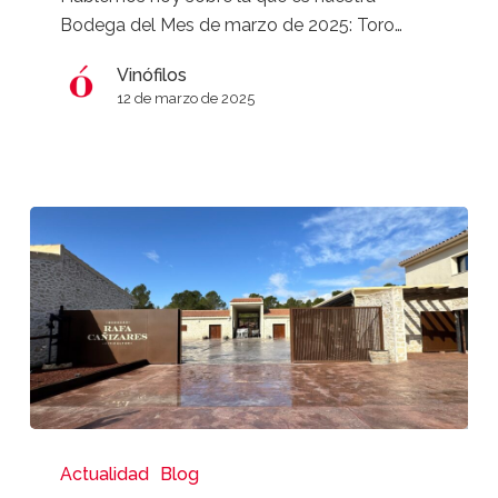
el
Bodega del Mes de marzo de 2025: Toro…
sur
de
Vinófilos
España
12 de marzo de 2025
Bodegas
Volver
Actualidad
Blog