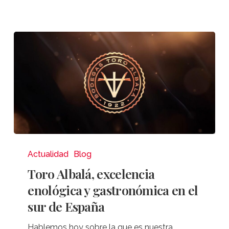
Toro
Albalá,
Actualidad
Blog
excelencia
Toro Albalá, excelencia
enológica
enológica y gastronómica en el
y
sur de España
gastronómica
en
Hablemos hoy sobre la que es nuestra