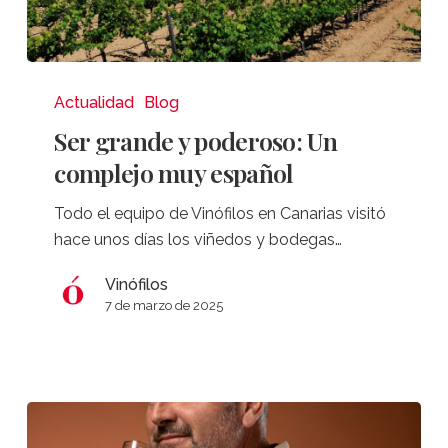
Ser
grande
Actualidad
Blog
y
Ser grande y poderoso: Un
poderoso:
complejo muy español
Un
complejo
Todo el equipo de Vinófilos en Canarias visitó
muy
hace unos días los viñedos y bodegas…
español
Vinófilos
7 de marzo de 2025