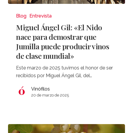
Miguel
Ángel
Blog
Entrevista
Gil:
Miguel Ángel Gil: «El Nido
«El
nace para demostrar que
Nido
Jumilla puede producir vinos
nace
de clase mundial»
para
demostrar
Este marzo de 2025 tuvimos el honor de ser
que
recibidos por Miguel Ángel Gil, del…
Jumilla
puede
Vinófilos
producir
20 de marzo de 2025
vinos
de
clase
mundial»