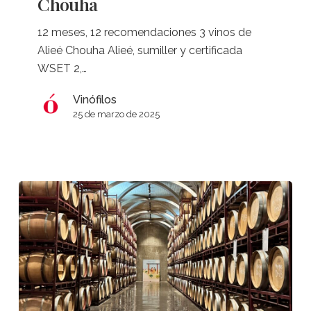
Chouha
Alieé
Chouha
12 meses, 12 recomendaciones 3 vinos de
Alieé Chouha Alieé, sumiller y certificada
WSET 2,…
Vinófilos
25 de marzo de 2025