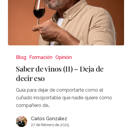
Saber
de
Blog
Formación
Opinión
vinos
Saber de vinos (II) – Deja de
(II)
decir eso
–
Deja
Guía para dejar de comportarte como el
de
cuñado insoportable que nadie quiere como
decir
compañero de…
eso
Carlos González
27 de febrero de 2025