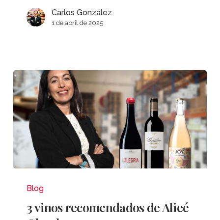
Carlos González
1 de abril de 2025
3
vinos
Blog
recomendados
3 vinos recomendados de Alieé
de