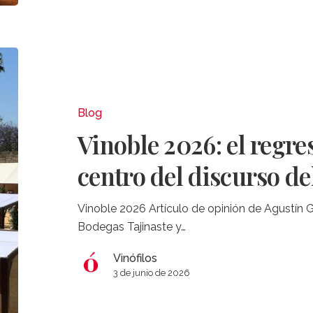
Vinoble
2026:
el
regreso
Blog
del
Vinoble 2026: el regre
viñedo
al
centro del discurso de
centro
del
Vinoble 2026 Artículo de opinión de Agustín G
discurso
Bodegas Tajinaste y…
del
Marco
Vinófilos
de
3 de junio de 2026
Jerez