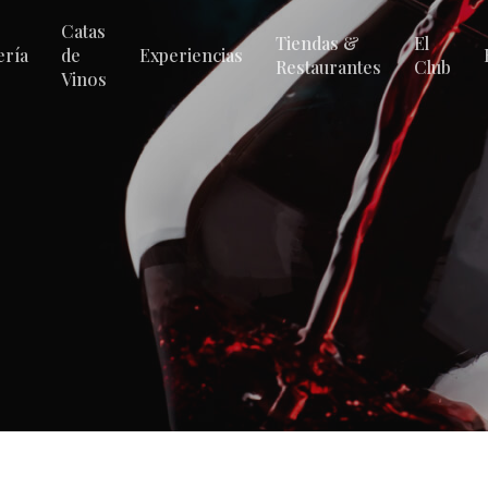
Catas
Tiendas &
El
ería
de
Experiencias
Restaurantes
Club
Vinos