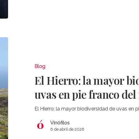
El
Hierro:
la
mayor
Blog
biodiversidad
El Hierro: la mayor bi
de
uvas
uvas en pie franco de
en
pie
El Hierro: la mayor biodiversidad de uvas en 
franco
del
Vinófilos
mundo
6 de abril de 2026