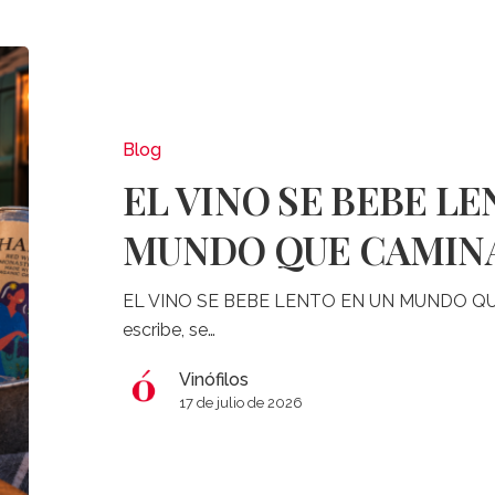
EL
VINO
SE
BEBE
Blog
LENTO
EL VINO SE BEBE LE
EN
UN
MUNDO QUE CAMIN
MUNDO
QUE
EL VINO SE BEBE LENTO EN UN MUNDO QU
CAMINA
escribe, se…
RÁPIDO
Vinófilos
17 de julio de 2026