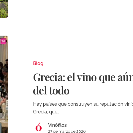
Grecia:
el
vino
que
Blog
aún
Grecia: el vino que aú
no
se
del todo
ha
contado
Hay países que construyen su reputación viníc
del
Grecia, que…
todo
Vinófilos
23 de marzo de 2026