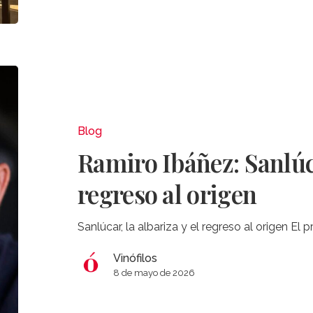
Ramiro
Ibáñez:
Sanlúcar,
la
Blog
albariza
Ramiro Ibáñez: Sanlúca
y
el
regreso al origen
regreso
al
Sanlúcar, la albariza y el regreso al origen El
origen
Vinófilos
8 de mayo de 2026