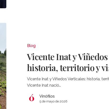
Vicente
Inat
y
Viñedos
Blog
Verticales:
Vicente Inat y Viñedos 
historia,
territorio
historia, territorio y v
y
visión
Vicente Inat y Viñedos Verticales: historia, ter
Vicente Inat nació…
Vinófilos
5 de mayo de 2026