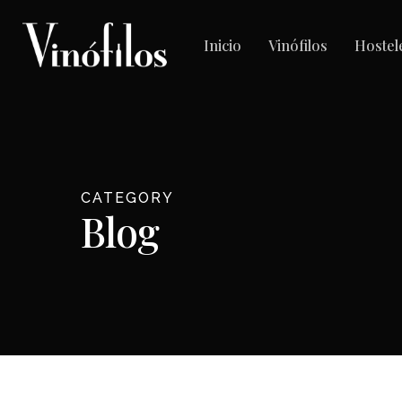
Skip
to
Inicio
Vinófilos
Hostel
main
content
CATEGORY
Blog