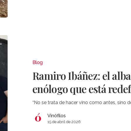
Ramiro
Ibáñez:
el
albarizatorio
Blog
de
Ramiro Ibáñez: el alba
un
enólogo
enólogo que está redef
que
está
“No se trata de hacer vino como antes, sino d
redefiniendo
Jerez
Vinófilos
15 de abril de 2026