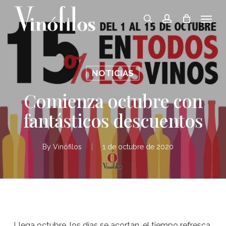
Skip
Menu
to
search
account
main
content
NOTICIAS
Comienza octubre con
fantásticos descuentos
By
Vinófilos
1 de octubre de 2020
Llega octubre, los días se acortan, el tiempo refresca