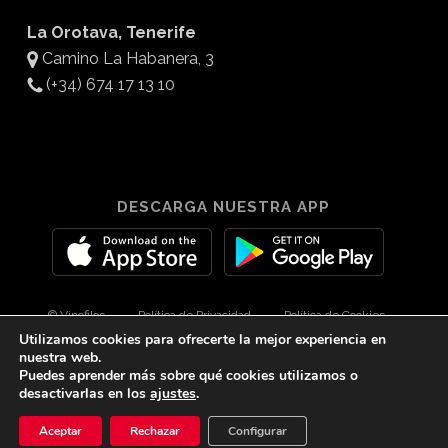
La Orotava, Tenerife
Camino La Habanera, 3
(+34) 674 17 13 10
DESCARGA NUESTRA APP
© Vinofilos
Política de Privacidad
Política de Cookies
Utilizamos cookies para ofrecerte la mejor experiencia en
Aviso Legal
Diseño por 3Com Maketing
nuestra web.
Puedes aprender más sobre qué cookies utilizamos o
desactivarlas en los
ajustes
.
twitter
facebook
youtube
instagram
spotify
tiktok
Aceptar
Rechazar
Configurar