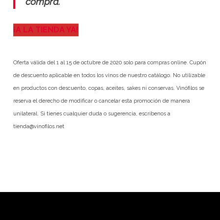
compra.
¡A LA TIENDA YA!
Oferta válida del 1 al 15 de octubre de 2020 solo para compras online. Cupón
de descuento aplicable en todos los vinos de nuestro catálogo. No utilizable
en productos con descuento, copas, aceites, sakes ni conservas. Vinófilos se
reserva el derecho de modificar o cancelar esta promoción de manera
unilateral. Si tienes cualquier duda o sugerencia, escríbenos a
tienda@vinofilos.net