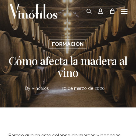
Skip
Menu
to
search
account
main
content
FORMACIÓN
Cómo afecta la madera al
vino
By
Vinófilos
20 de marzo de 2020
Parece que en este colapso de marcas y bodegas