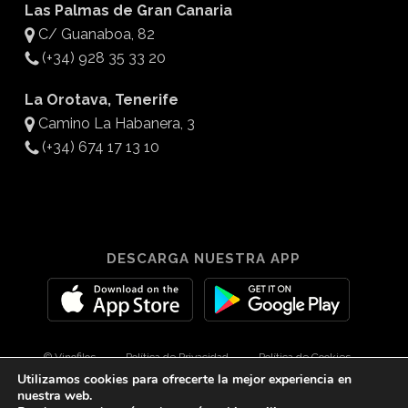
Las Palmas de Gran Canaria
C/ Guanaboa, 82
(+34) 928 35 33 20
La Orotava, Tenerife
Camino La Habanera, 3
(+34) 674 17 13 10
DESCARGA NUESTRA APP
© Vinofilos
Política de Privacidad
Política de Cookies
Utilizamos cookies para ofrecerte la mejor experiencia en
Aviso Legal
Diseño por 3Com Maketing
nuestra web.