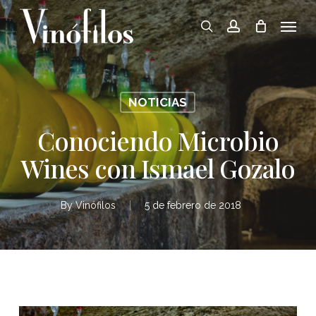
Skip
Menu
to
search
account
main
content
NOTICIAS
Conociendo Microbio
Wines con Ismael Gozalo
By
Vinófilos
5 de febrero de 2018