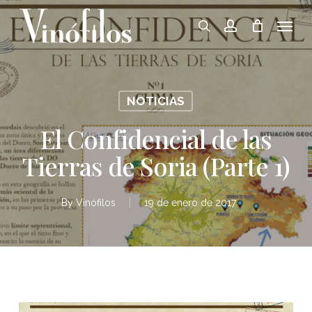
Skip
Menu
to
search
account
main
content
NOTICIAS
El Confidencial de las
Tierras de Soria (Parte 1)
By
Vinófilos
19 de enero de 2017