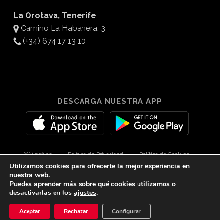
La Orotava, Tenerife
Camino La Habanera, 3
(+34) 674 17 13 10
DESCARGA NUESTRA APP
© Vinofilos
Política de Privacidad
Política de Cookies
Utilizamos cookies para ofrecerte la mejor experiencia en
Aviso Legal
Diseño por 3Com Maketing
nuestra web.
Puedes aprender más sobre qué cookies utilizamos o
desactivarlas en los
ajustes
.
twitter
facebook
youtube
instagram
spotify
tiktok
Aceptar
Rechazar
Configurar