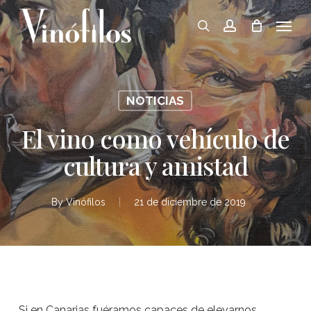
Skip
Menu
to
search
account
main
content
NOTICIAS
El vino como vehículo de
cultura y amistad
By
Vinófilos
21 de diciembre de 2019
Si en Canarias fuéramos capaces de elevarnos,