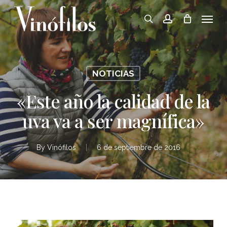
Skip
Menu
to
search
account
main
content
NOTICIAS
«Este año la calidad de la
uva va a ser magnífica»
By
Vinófilos
6 de septiembre de 2016