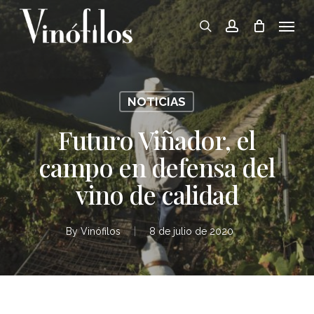
Skip
Menu
to
search
account
main
content
NOTICIAS
Futuro Viñador, el
campo en defensa del
vino de calidad
By
Vinófilos
8 de julio de 2020