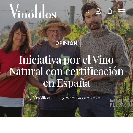
Skip
Menu
to
search
account
main
content
OPINIÓN
Iniciativa por el Vino
Natural con certificación
en España
By
Vinófilos
3 de mayo de 2020