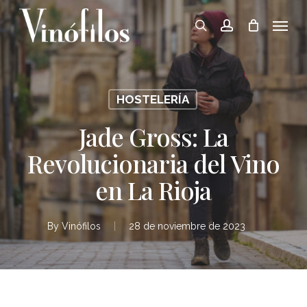
Skip
Menu
to
search
account
main
content
HOSTELERÍA
Jade Gross: La
Revolucionaria del Vino
en La Rioja
By
Vinófilos
28 de noviembre de 2023