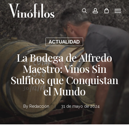
Skip
Menu
to
search
account
main
content
ACTUALIDAD
La Bodega de Alfredo
Maestro: Vinos Sin
Sulfitos que Conquistan
el Mundo
By
Redacción
31 de mayo de 2024