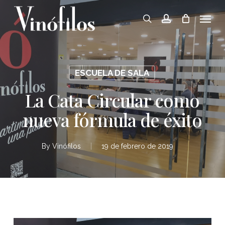
Skip
Menu
to
search
account
main
content
ESCUELA DE SALA
La Cata Circular como
nueva fórmula de éxito
By
Vinófilos
19 de febrero de 2019