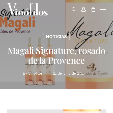
Skip
Menu
to
search
account
main
content
NOTICIAS
Magali Signature, rosado
de la Provence
By
Vinófilos
21 de junio de 2016