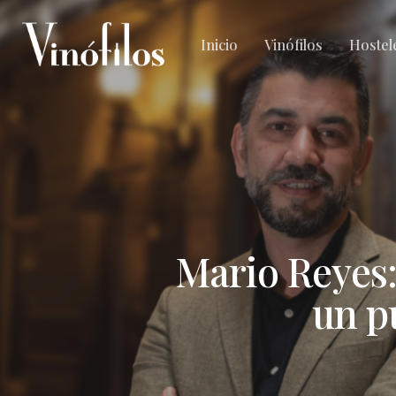
Skip
to
Inicio
Vinófilos
Hostel
main
content
Mario Reyes:
un p