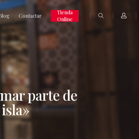
search
accoun
Tienda
Blog
Contactar
Online
rmar parte de
isla»