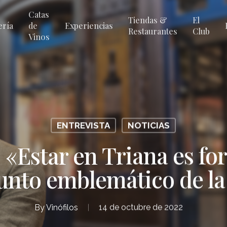
Catas
Tiendas &
El
ería
de
Experiencias
Restaurantes
Club
Vinos
ENTREVISTA
NOTICIAS
 «Estar en Triana es fo
unto emblemático de la 
By
Vinófilos
14 de octubre de 2022