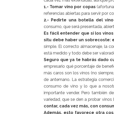
cada vez más extendidas, aunque pro
1.- Tomar vino por copas
(afortun
referencias abiertas para servir por c
2.- Pedirte una botella del vino
consumo, que será presentada, abierta
Es fácil entender que si los vin
situ debe haber un sobrecoste: 
simple. El correcto almacenaje, la co
está medido y todo debe ser valorado
Seguro que ya te habrás dado cu
empresario qué porcentaje de benef
más caros son los vinos (no siempre,
de antemano. La estrategia comercia
consumo de vino y lo que a nosotr
importante vender. Pero también des
variedad, que se den a probar vinos
contar, cada vez más, con consum
Además, esto favorece otra cos