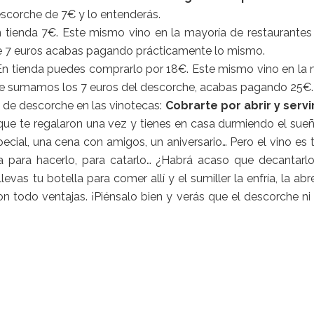
escorche de 7€ y lo entenderás.
 tienda 7€. Este mismo vino en la mayoría de restaurantes c
e 7 euros acabas pagando prácticamente lo mismo.
n tienda puedes comprarlo por 18€. Este mismo vino en la 
a le sumamos los 7 euros del descorche, acabas pagando 25€. ¡
s de descorche en las vinotecas:
Cobrarte por abrir y servi
ue te regalaron una vez y tienes en casa durmiendo el sue
pecial, una cena con amigos, un aniversario… Pero el vino es 
ia para hacerlo, para catarlo… ¿Habrá acaso que decantarl
evas tu botella para comer allí y el sumiller la enfría, la abr
on todo ventajas. ¡Piénsalo bien y verás que el descorche n