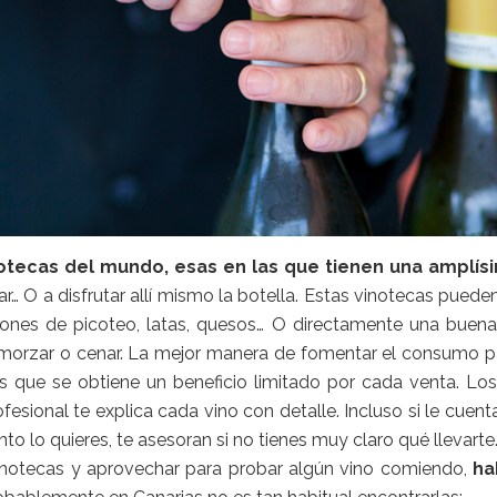
otecas del mundo, esas en las que tienen una amplísi
prar… O a disfrutar allí mismo la botella. Estas vinotecas pu
ones de picoteo, latas, quesos… O directamente una buena
lmorzar o cenar. La mejor manera de fomentar el consumo par
las que se obtiene un beneficio limitado por cada venta. Lo
esional te explica cada vino con detalle. Incluso si le cuent
o lo quieres, te asesoran si no tienes muy claro qué llevarte
 enotecas y aprovechar para probar algún vino comiendo,
ha