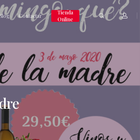
search
accoun
Tienda
Blog
Contactar
Online
adre