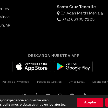
Santa Cruz Tenerife
antes
C/ Adán Martín Menis, 5
 Vinos
(+34) 663 38 72 08
Online
DESCARGA NUESTRA APP
Política de Privacidad
Política de Cookies
Aviso Legal
Diseño por
twitter
facebook
youtube
instagram
spotify
tiktok
ejor experiencia en nuestra web.
Aceptar
 utilizamos o desactivarlas en los
ajustes
.