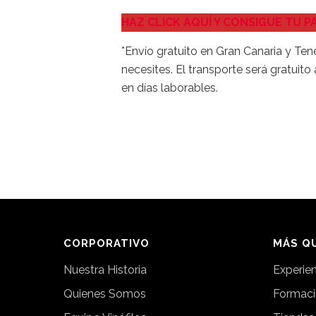
HAZ CLICK AQUÍ Y CONSIGUE TU P
*Envío gratuito en Gran Canaria y Ten
necesites. El transporte será gratuit
en días laborables.
CORPORATIVO
MÁS QU
Nuestra Historia
Experie
Quienes Somos
Formac