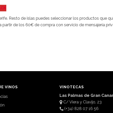
ACK
erife. Resto de islas puedes seleccionar los productos que q
o a partir de los 60€ de compra con servicio de mensajería p
E VINOS
VINOTECAS
Las Palmas de Gran Canar
ncias
C/ Viera y Clavijo, 23
ión
(+34) 828 07 16 56