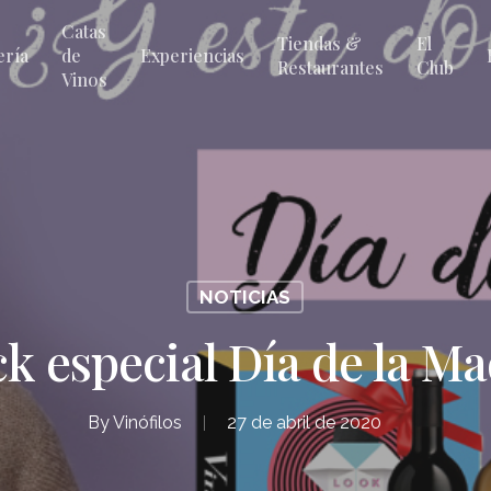
Catas
Tiendas &
El
ería
de
Experiencias
Restaurantes
Club
Vinos
NOTICIAS
k especial Día de la M
By
Vinófilos
27 de abril de 2020