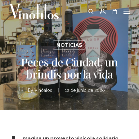
Skip
Menu
to
search
account
main
content
NOTICIAS
Peces de Ciudad, un
brindis por la vida
By
Vinófilos
12 de junio de 2020
magina un proyecto vinícola solidario.