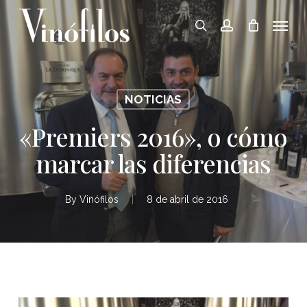
Skip
Menu
to
search
account
main
content
NOTICIAS
«Premiers 2016», o cómo
marcar las diferencias
By
Vinófilos
8 de abril de 2016