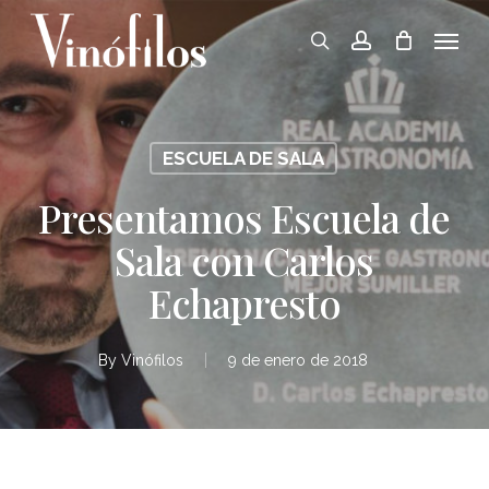
Skip
Menu
to
search
account
main
content
ESCUELA DE SALA
Presentamos Escuela de
Sala con Carlos
Echapresto
By
Vinófilos
9 de enero de 2018