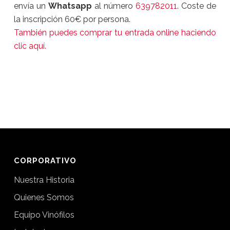
envía un
Whatsapp
al número
639782011
. Coste de
la inscripción 60€ por persona.
También puedes comprar tu entrada online haciendo
clic aquí.
CORPORATIVO
Nuestra Historia
Quienes Somos
Equipo Vinófilos