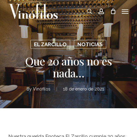
Skip
Menu
to
search
account
main
content
EL ZARCILLO
NOTICIAS
Que 20 años no es
nada…
By
Vinófilos
18 de enero de 2021
Nuestra querida Enoteca El Zarcillo cumple 20 años,