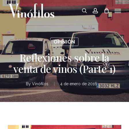
Skip
Menu
to
search
account
main
content
OPINIÓN
Reflexiones sobre la
venta de vinos (Parte 1)
By
Vinófilos
4 de enero de 2016