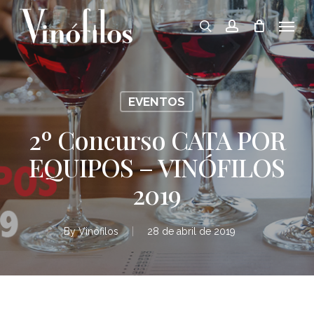
Skip
Menu
to
search
account
main
content
EVENTOS
2º Concurso CATA POR
EQUIPOS – VINÓFILOS
2019
By
Vinófilos
28 de abril de 2019